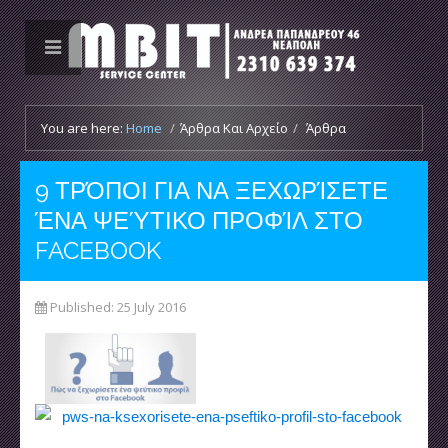
You are here:
Home
/
Άρθρα Και Αρχείο
/
Άρθρα
9 ΤΡΌΠΟΙ ΓΙΑ ΝΑ ΞΕΧΩΡΊΣΕΤΕ
ΈΝΑ ΨΕΎΤΙΚΟ ΠΡΟΦΊΛ ΣΤΟ
FACEBOOK
Published: 25 July 2016