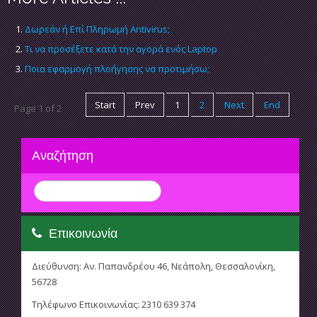
Δωρεάν ή Επί Πληρωμή Antivirus;
Τι να προσέξετε κατά την αγορά ενός Laptop
Ποια εφαρμογή πλοήγησης να προτιμήσω;
Start
Prev
1
2
Next
End
Page 1 of 2
Αναζήτηση
Επικοινωνία
Διεύθυνση: Αν. Παπανδρέου 46, Νεάπολη, Θεσσαλονίκη,
56728
Τηλέφωνο Επικοινωνίας: 2310 639 374